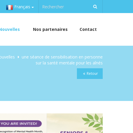
Français
Nouvelles
Nos partenaires
Contact
ouvelles
une séance de sensibilisation en personne
sur la santé mentale pour les aînés
Retour