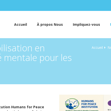
Accueil
À propos Nous
Impliquez-vous
lisation en
Accueil
N
é mentale pour les
itution Humans for Peace