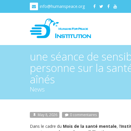
info@humanspeace.org
une séance de sensibi
personne sur la sant
aînés
News
May 8, 2026
0 commentaires
Dans le cadre du
Mois de la santé mentale
, l’
Inst