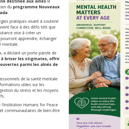
nne destinée aux aînés
le
tien du
programme Nouveaux
nada
.
égies pratiques visant à soutenir
vent face à des défis tels que
e séance vise à créer un
és pourront apprendre, échanger
é mentale.
»
, a déclaré un porte-parole de
à briser les stigmates, offrir
 ouvertes parmi les aînés de
fessionnels de la santé mentale
formations utiles sur les
a gestion du stress et les moyens
fs.
 l’Institution Humans for Peace
es et communautaires de bien-être