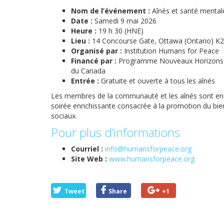
Nom de l’événement :
Aînés et santé mentale
Date :
Samedi 9 mai 2026
Heure :
19 h 30 (HNE)
Lieu :
14 Concourse Gate, Ottawa (Ontario) K
Organisé par :
Institution Humans for Peace
Financé par :
Programme Nouveaux Horizons p
du Canada
Entrée :
Gratuite et ouverte à tous les aînés
Les membres de la communauté et les aînés sont enc
soirée enrichissante consacrée à la promotion du bien
sociaux.
Pour plus d’informations
Courriel :
info@humansforpeace.org
Site Web :
www.humansforpeace.org
Tweet
Share
+1