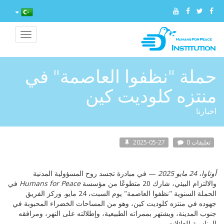
Toggle
vigation
حملة "نظفوا العاصمة" في
منتزه كلوديت كين
اخبارنا
0 تعليقات
2025-05-27
أوتاوا، 24 مايو 2025
— في مبادرة تجسد روح المسؤولية المدنية
والالتزام البيئي، شارك 20 متطوعًا من مؤسسة
Humans for Peace
في
الحملة السنوية "نظفوا العاصمة" يوم السبت، 24 مايو. وركز الفريق
جهوده في منتزه كلوديت كين، وهو من المساحات الخضراء المحبوبة في
جنوب المدينة، ويشتهر بممراته الطبيعية، وإطلالته على النهر، ومرافقه
المناسبة للعائلات.