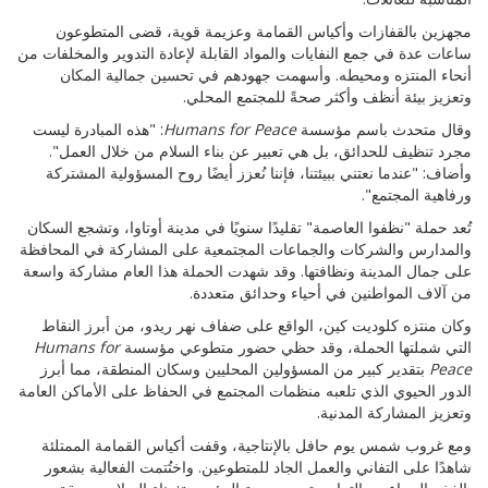
مجهزين بالقفازات وأكياس القمامة وعزيمة قوية، قضى المتطوعون
ساعات عدة في جمع النفايات والمواد القابلة لإعادة التدوير والمخلفات من
أنحاء المنتزه ومحيطه. وأسهمت جهودهم في تحسين جمالية المكان
وتعزيز بيئة أنظف وأكثر صحةً للمجتمع المحلي.
وقال متحدث باسم مؤسسة
Humans for Peace
: "هذه المبادرة ليست
مجرد تنظيف للحدائق، بل هي تعبير عن بناء السلام من خلال العمل".
وأضاف: "عندما نعتني ببيئتنا، فإننا نُعزز أيضًا روح المسؤولية المشتركة
ورفاهية المجتمع".
تُعد حملة "نظفوا العاصمة" تقليدًا سنويًا في مدينة أوتاوا، وتشجع السكان
والمدارس والشركات والجماعات المجتمعية على المشاركة في المحافظة
على جمال المدينة ونظافتها. وقد شهدت الحملة هذا العام مشاركة واسعة
من آلاف المواطنين في أحياء وحدائق متعددة.
وكان منتزه كلوديت كين، الواقع على ضفاف نهر ريدو، من أبرز النقاط
التي شملتها الحملة، وقد حظي حضور متطوعي مؤسسة
Humans for
Peace
بتقدير كبير من المسؤولين المحليين وسكان المنطقة، مما أبرز
الدور الحيوي الذي تلعبه منظمات المجتمع في الحفاظ على الأماكن العامة
وتعزيز المشاركة المدنية.
ومع غروب شمس يوم حافل بالإنتاجية، وقفت أكياس القمامة الممتلئة
شاهدًا على التفاني والعمل الجاد للمتطوعين. واختُتمت الفعالية بشعور