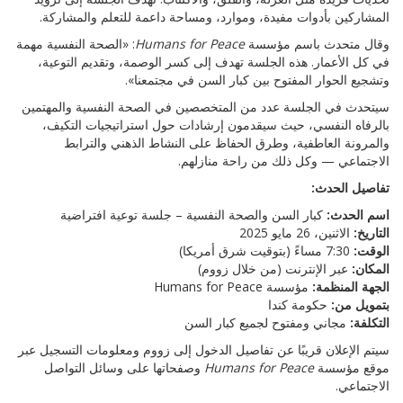
المشاركين بأدوات مفيدة، وموارد، ومساحة داعمة للتعلم والمشاركة.
وقال متحدث باسم مؤسسة
Humans for Peace
: «الصحة النفسية مهمة
في كل الأعمار. هذه الجلسة تهدف إلى كسر الوصمة، وتقديم التوعية،
وتشجيع الحوار المفتوح بين كبار السن في مجتمعنا».
سيتحدث في الجلسة عدد من المتخصصين في الصحة النفسية والمهتمين
بالرفاه النفسي، حيث سيقدمون إرشادات حول استراتيجيات التكيف،
والمرونة العاطفية، وطرق الحفاظ على النشاط الذهني والترابط
الاجتماعي — وكل ذلك من راحة منازلهم.
تفاصيل الحدث:
اسم الحدث:
كبار السن والصحة النفسية – جلسة توعية افتراضية
التاريخ:
الاثنين، 26 مايو 2025
الوقت:
7:30 مساءً (بتوقيت شرق أمريكا)
المكان:
عبر الإنترنت (من خلال زووم)
الجهة المنظمة:
مؤسسة Humans for Peace
بتمويل من:
حكومة كندا
التكلفة:
مجاني ومفتوح لجميع كبار السن
سيتم الإعلان قريبًا عن تفاصيل الدخول إلى زووم ومعلومات التسجيل عبر
موقع مؤسسة
Humans for Peace
وصفحاتها على وسائل التواصل
الاجتماعي.